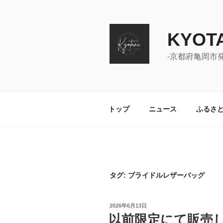
コ
ン
テ
KYOTA
ン
ツ
-京都府亀岡市
へ
ス
キ
ッ
トップ
ニュース
ふるさ
プ
タグ:
ブライドルレザーバッグ
投
2026年6月13日
稿
以前限定にて販売
日: