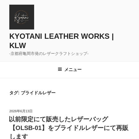
コ
ン
テ
ン
ツ
KYOTANI LEATHER WORKS |
へ
KLW
ス
-京都府亀岡市発のレザークラフトショップ-
キ
ッ
メニュー
プ
タグ:
ブライドルレザー
投
2026年6月13日
稿
以前限定にて販売したレザーバッグ
日:
【OLSB-01】をブライドルレザーにて再販
します