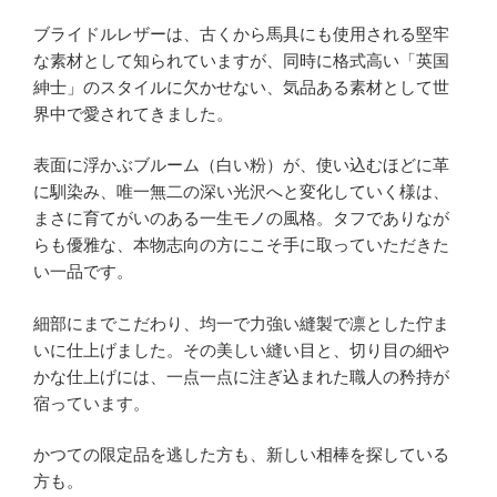
ブライドルレザーは、古くから馬具にも使用される堅牢
な素材として知られていますが、同時に格式高い「英国
紳士」のスタイルに欠かせない、気品ある素材として世
界中で愛されてきました。
表面に浮かぶブルーム（白い粉）が、使い込むほどに革
に馴染み、唯一無二の深い光沢へと変化していく様は、
まさに育てがいのある一生モノの風格。タフでありなが
らも優雅な、本物志向の方にこそ手に取っていただきた
い一品です。
細部にまでこだわり、均一で力強い縫製で凛とした佇ま
いに仕上げました。その美しい縫い目と、切り目の細や
かな仕上げには、一点一点に注ぎ込まれた職人の矜持が
宿っています。
かつての限定品を逃した方も、新しい相棒を探している
方も。