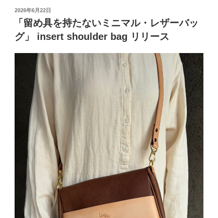
投
2026年6月22日
稿
「留め具を持たないミニマル・レザーバッ
日:
グ」 insert shoulder bag リリース