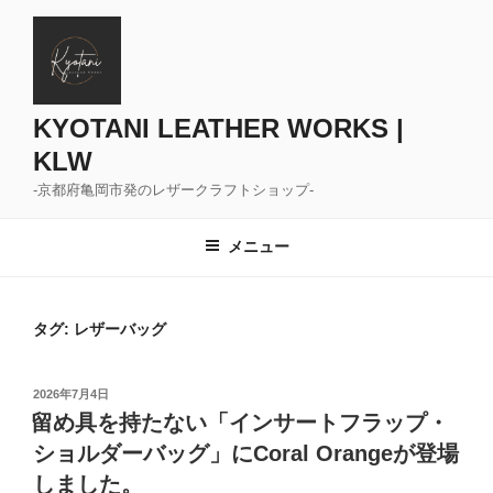
コ
ン
テ
ン
ツ
KYOTANI LEATHER WORKS |
へ
KLW
ス
-京都府亀岡市発のレザークラフトショップ-
キ
ッ
メニュー
プ
タグ:
レザーバッグ
投
2026年7月4日
稿
留め具を持たない「インサートフラップ・
日:
ショルダーバッグ」にCoral Orangeが登場
しました。