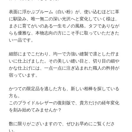
表面に浮かぶブルーム（白い粉）が、使い込むほどに革
に馴染み、唯一無二の深い光沢へと変化していく様は、
まさに育てがいのある一生モノの風格。タフでありなが
らも優雅な、本物志向の方にこそ手に取っていただきた
い一品です。
細部にまでこだわり、均一で力強い縫製で凛とした佇ま
いに仕上げました。その美しい縫い目と、切り目の細や
かな仕上げには、一点一点に注ぎ込まれた職人の矜持が
宿っています。
かつての限定品を逃した方も、新しい相棒を探している
方も。
このブライドルレザーの復刻版で、貴方だけの経年変化
を刻み始めてみませんか？
数に限りがございますので、ぜひお早めにご覧くださ
い。