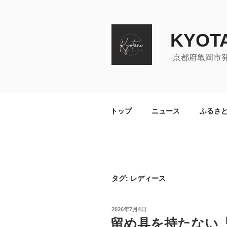
コ
ン
テ
KYOTA
ン
ツ
-京都府亀岡市
へ
ス
キ
ッ
トップ
ニュース
ふるさ
プ
タグ:
レディース
投
2026年7月4日
稿
留め具を持たない
日: