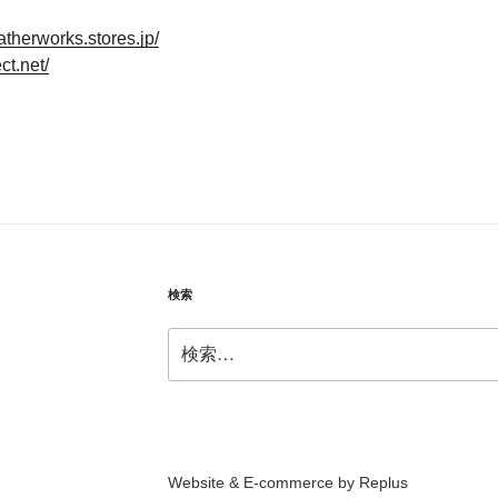
eatherworks.stores.jp/
ct.net/
検索
検
索:
Website & E-commerce by Replus