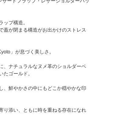
r bag （インサートフラップ・レザーショルダーバッ
ラップ構造。
で蓋が閉まる構造がお出かけのストレス
 Kyoto」が息づく美しさ。
に、ナチュラルなヌメ革のショルダーベ
いたゴールド。
し、鮮やかさの中にもどこか穏やかな印
寄り添い、ともに時を重ねる存在になれ