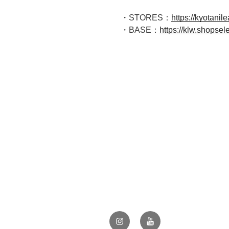
・STORES：
https://kyotanil
・BASE：
https://klw.shopsele
Instagram
Youtube