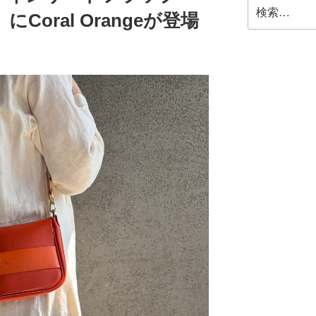
検
oral Orangeが登場
索: