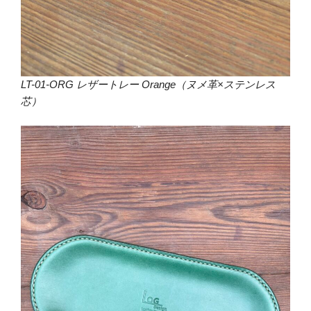
LT-01-ORG レザートレー Orange（ヌメ革×ステンレス
芯）