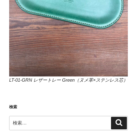
LT-01-GRN レザートレー Green（ヌメ革×ステンレス芯）
検索
検
検
索
索: