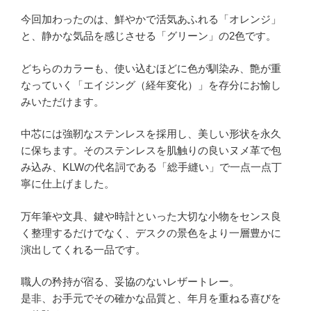
今回加わったのは、鮮やかで活気あふれる「オレンジ」
と、静かな気品を感じさせる「グリーン」の2色です。
どちらのカラーも、使い込むほどに色が馴染み、艶が重
なっていく「エイジング（経年変化）」を存分にお愉し
みいただけます。
中芯には強靭なステンレスを採用し、美しい形状を永久
に保ちます。そのステンレスを肌触りの良いヌメ革で包
み込み、KLWの代名詞である「総手縫い」で一点一点丁
寧に仕上げました。
万年筆や文具、鍵や時計といった大切な小物をセンス良
く整理するだけでなく、デスクの景色をより一層豊かに
演出してくれる一品です。
職人の矜持が宿る、妥協のないレザートレー。
是非、お手元でその確かな品質と、年月を重ねる喜びを