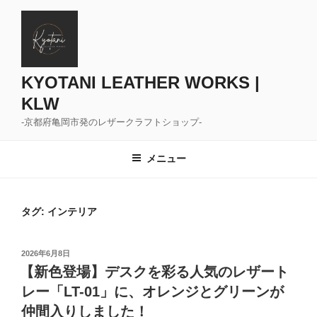
コ
ン
テ
ン
ツ
KYOTANI LEATHER WORKS |
へ
KLW
ス
-京都府亀岡市発のレザークラフトショップ-
キ
ッ
メニュー
プ
タグ:
インテリア
投
2026年6月8日
稿
【新色登場】デスクを彩る人気のレザート
日:
レー「LT-01」に、オレンジとグリーンが
仲間入りしました！