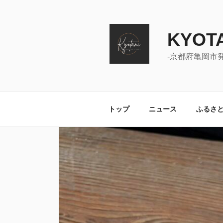
コ
ン
テ
KYOTA
ン
ツ
-京都府亀岡市
へ
ス
キ
ッ
トップ
ニュース
ふるさ
プ