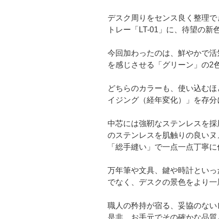
デスク周りをセンス良く整理で
トレー「LT-01」に、待望の
今回加わったのは、鮮やかで活
を感じさせる「グリーン」の2
どちらのカラーも、使い込むほ
イジング（経年変化）」を存分
中芯には強靭なステンレスを採
のステンレスを肌触りの良いヌ
「総手縫い」で一点一点丁寧に
万年筆や文具、鍵や時計といっ
でなく、デスクの景色をより一
職人の矜持が宿る、妥協のない
是非、お手元でその確かな品質