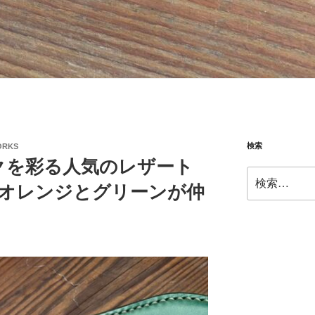
検索
ORKS
クを彩る人気のレザート
検
に、オレンジとグリーンが仲
索: