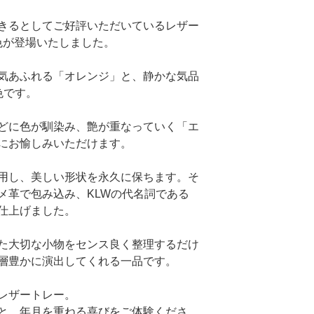
きるとしてご好評いただいているレザー
新色が登場いたしました。
気あふれる「オレンジ」と、静かな気品
色です。
どに色が馴染み、艶が重なっていく「エ
にお愉しみいただけます。
用し、美しい形状を永久に保ちます。そ
メ革で包み込み、KLWの代名詞である
仕上げました。
た大切な小物をセンス良く整理するだけ
層豊かに演出してくれる一品です。
レザートレー。
と、年月を重ねる喜びをご体験くださ