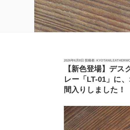
投
2026年6月8日
投稿者:
KYOTANILEATHERW
稿
【新色登場】デス
日:
レー「LT-01」
間入りしました！