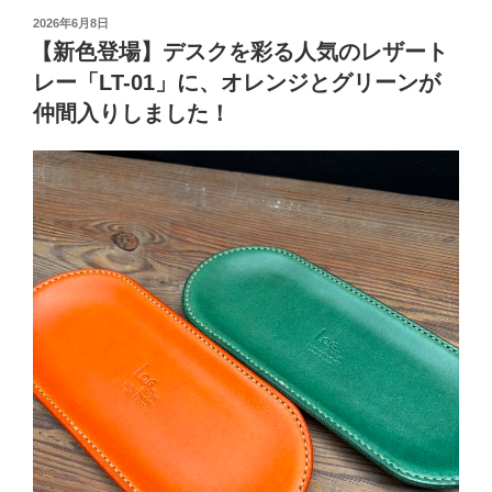
投
2026年6月8日
稿
【新色登場】デスクを彩る人気のレザート
日:
レー「LT-01」に、オレンジとグリーンが
仲間入りしました！