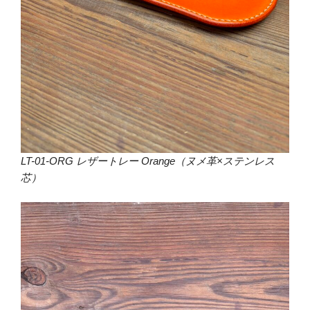
LT-01-ORG レザートレー Orange（ヌメ革×ステンレス
芯）