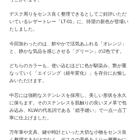
デスク周りをセンス良く整理できるとしてご好評いただ
いているレザートレー「LT-01」に、待望の新色が登場い
たしました。
今回加わったのは、鮮やかで活気あふれる「オレンジ」
と、静かな気品を感じさせる「グリーン」の2色です。
どちらのカラーも、使い込むほどに色が馴染み、艶が重
なっていく「エイジング（経年変化）」を存分にお愉し
みいただけます。
中芯には強靭なステンレスを採用し、美しい形状を永久
に保ちます。そのステンレスを肌触りの良いヌメ革で包
み込み、KLWの代名詞である「総手縫い」で一点一点丁
寧に仕上げました。
万年筆や文具、鍵や時計といった大切な小物をセンス良
く整理するだけでなく、デスクの景色をより一層豊かに