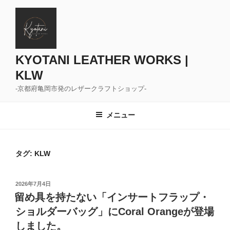
コ
ン
テ
ン
ツ
KYOTANI LEATHER WORKS |
へ
KLW
ス
-京都府亀岡市発のレザークラフトショップ-
キ
ッ
メニュー
プ
タグ:
KLW
投
2026年7月4日
稿
留め具を持たない「インサートフラップ・
日:
ショルダーバッグ」にCoral Orangeが登場
しました。