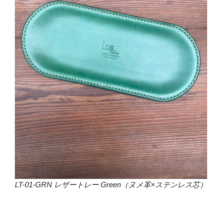
LT-01-GRN レザートレー Green（ヌメ革×ステンレス芯）